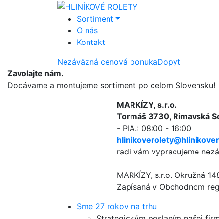
Sortiment
O nás
Kontakt
Nezáväzná cenová ponuka
Dopyt
Zavolajte nám.
Dodávame a montujeme sortiment po celom Slovensku!
MARKÍZY, s.r.o.
Tormáš 3730, Rimavská S
- PIA.: 08:00 - 16:00
hlinikoverolety@hlinikover
radi vám vypracujeme nez
MARKÍZY, s.r.o. Okružná 1
Zapísaná v Obchodnom regis
Sme 27 rokov na trhu
Strategickým poslaním našej fi