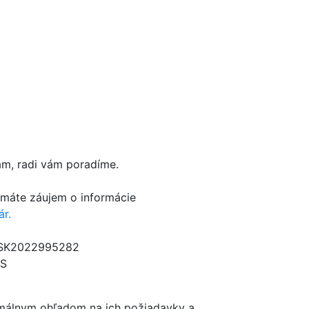
ám, radi vám poradíme.
 máte záujem o informácie
ár.
: SK2022995282
/S
imálnym ohľadom na ich požiadavky a