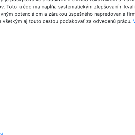
v. Toto krédo ma napĺňa systematickým zlepšovaním kvality 
vným potenciálom a zárukou úspešného napredovania firmy 
m všetkým aj touto cestou poďakovať za odvedenú prácu.
eľ