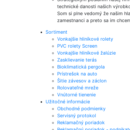
technické danosti našich výrobko
Som si plne vedomý že našim hla
zamestnanci a preto sa im chce
Sortiment
Vonkajšie hliníkové rolety
PVC rolety Screen
Vonkajšie hliníkové žalúzie
Zasklievanie terás
Bioklimatická pergola
Prístrešok na auto
Šitie závesov a záclon
Rolovateľné mreže
Vnútorné tienenie
Užitočné informácie
Obchodné podmienky
Servisný protokol
Reklamačný poriadok
Reklamačný poriadok - podnikat