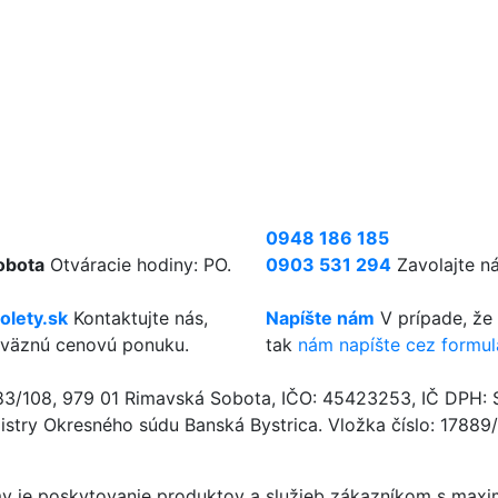
0948 186 185
obota
Otváracie hodiny: PO.
0903 531 294
Zavolajte n
olety.sk
Kontaktujte nás,
Napíšte nám
V prípade, že
áväznú cenovú ponuku.
tak
nám napíšte cez formul
483/108, 979 01 Rimavská Sobota, IČO: 45423253, IČ DPH
try Okresného súdu Banská Bystrica. Vložka číslo: 17889
rmy je poskytovanie produktov a služieb zákazníkom s max