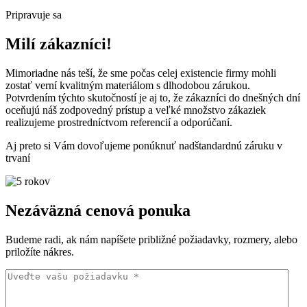
Pripravuje sa
Milí zákazníci!
Mimoriadne nás teší, že sme počas celej existencie firmy mohli
zostať verní kvalitným materiálom s dlhodobou zárukou.
Potvrdením týchto skutočností je aj to, že zákazníci do dnešných dní
oceňujú náš zodpovedný prístup a veľké množstvo zákaziek
realizujeme prostredníctvom referencií a odporúčaní.
Aj preto si Vám dovoľujeme ponúknuť nadštandardnú záruku v
trvaní
Nezáväzná cenová ponuka
Budeme radi, ak nám napíšete približné požiadavky, rozmery, alebo
priložíte nákres.