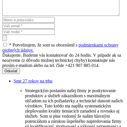
* Potvrdzujem, že som sa oboznámil s
podmienkami ochrany
osobných údajov.
Ďakujeme. Budeme vás kontaktovať do 24 hodín. V prípade ak sa
neozveme (z dôvodu možnej technickej chyby) kontaktujte nás
prosím e-mailom alebo na tel. čísle +421 907 885 014.
Odoslať
Sme 27 rokov na trhu
Strategickým poslaním našej firmy je poskytovanie
produktov a služieb zákazníkom s maximálnym
ohľadom na ich požiadavky a technické danosti našich
výrobkov. Toto krédo ma napĺňa systematickým
zlepšovaním kvality tieniacich zariadení a rovnako aj
služieb. Som si plne vedomý že našim hlavným
potenciálom a zárukou úspešného napredovania firmy
sú kvalifikovaní, motivovaní a výkonní zamestnanci a