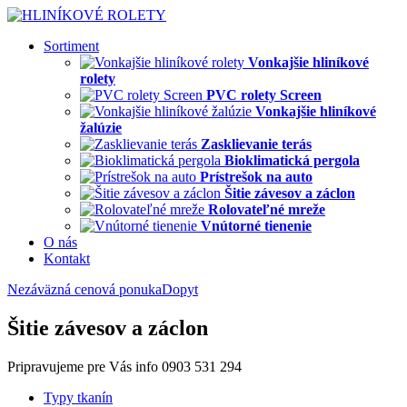
Sortiment
Vonkajšie hliníkové
rolety
PVC rolety Screen
Vonkajšie hliníkové
žalúzie
Zasklievanie terás
Bioklimatická pergola
Prístrešok na auto
Šitie závesov a záclon
Rolovateľné mreže
Vnútorné tienenie
O nás
Kontakt
Nezáväzná cenová ponuka
Dopyt
Šitie závesov a záclon
Pripravujeme pre Vás info 0903 531 294
Typy tkanín