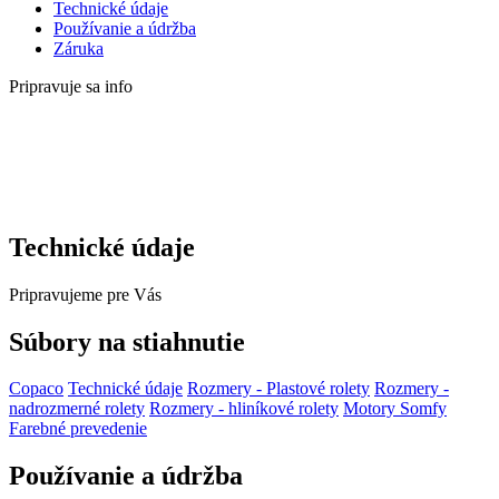
Technické údaje
Používanie a údržba
Záruka
Pripravuje sa info
Technické údaje
Pripravujeme pre Vás
Súbory na stiahnutie
Copaco
Technické údaje
Rozmery - Plastové rolety
Rozmery -
nadrozmerné rolety
Rozmery - hliníkové rolety
Motory Somfy
Farebné prevedenie
Používanie a údržba