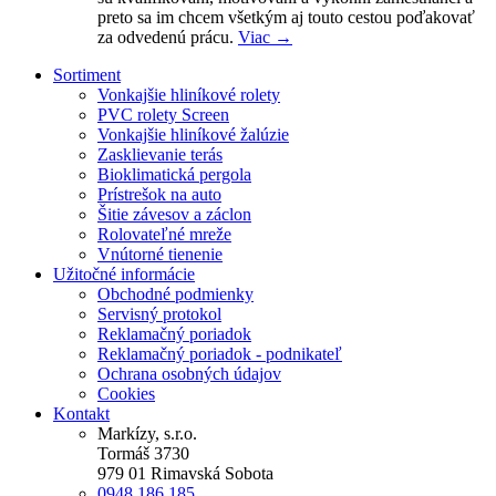
preto sa im chcem všetkým aj touto cestou poďakovať
za odvedenú prácu.
Viac →
Sortiment
Vonkajšie hliníkové rolety
PVC rolety Screen
Vonkajšie hliníkové žalúzie
Zasklievanie terás
Bioklimatická pergola
Prístrešok na auto
Šitie závesov a záclon
Rolovateľné mreže
Vnútorné tienenie
Užitočné informácie
Obchodné podmienky
Servisný protokol
Reklamačný poriadok
Reklamačný poriadok - podnikateľ
Ochrana osobných údajov
Cookies
Kontakt
Markízy, s.r.o.
Tormáš 3730
979 01 Rimavská Sobota
0948 186 185